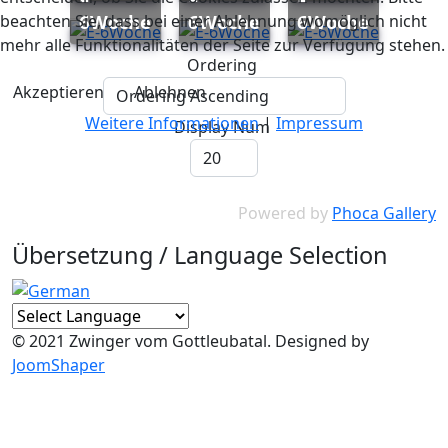
6Woche
6Woche
6Woche
beachten Sie, dass bei einer Ablehnung womöglich nicht
mehr alle Funktionalitäten der Seite zur Verfügung stehen.
Ordering
Akzeptieren
Ablehnen
Weitere Informationen
|
Impressum
Display Num
Powered by
Phoca Gallery
Übersetzung / Language Selection
© 2021 Zwinger vom Gottleubatal. Designed by
JoomShaper