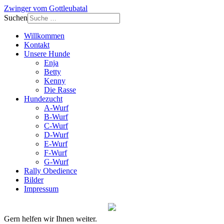
Zwinger vom Gottleubatal
Suchen
Willkommen
Kontakt
Unsere Hunde
Enja
Betty
Kenny
Die Rasse
Hundezucht
A-Wurf
B-Wurf
C-Wurf
D-Wurf
E-Wurf
F-Wurf
G-Wurf
Rally Obedience
Bilder
Impressum
Gern helfen wir Ihnen weiter.