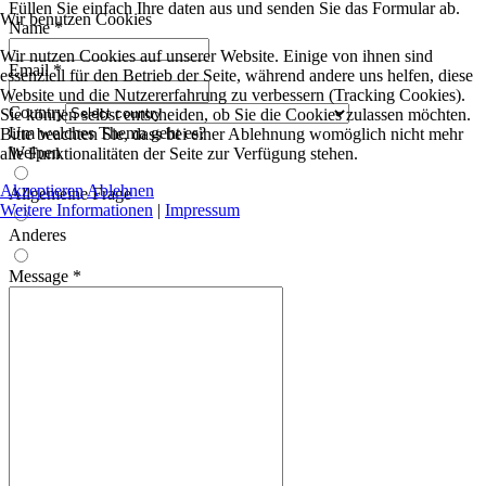
Füllen Sie einfach Ihre daten aus und senden Sie das Formular ab.
Wir benutzen Cookies
Name
*
Wir nutzen Cookies auf unserer Website. Einige von ihnen sind
Email
*
essenziell für den Betrieb der Seite, während andere uns helfen, diese
Website und die Nutzererfahrung zu verbessern (Tracking Cookies).
Country
Sie können selbst entscheiden, ob Sie die Cookies zulassen möchten.
Um welches Thema geht es?
Bitte beachten Sie, dass bei einer Ablehnung womöglich nicht mehr
Welpen
alle Funktionalitäten der Seite zur Verfügung stehen.
Akzeptieren
Ablehnen
Allgemeine Frage
Weitere Informationen
|
Impressum
Anderes
Message
*