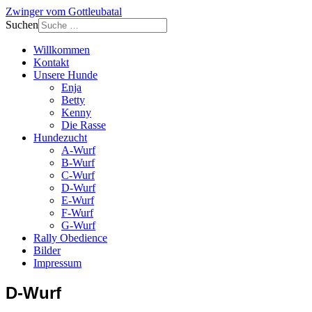
Zwinger vom Gottleubatal
Suchen
Willkommen
Kontakt
Unsere Hunde
Enja
Betty
Kenny
Die Rasse
Hundezucht
A-Wurf
B-Wurf
C-Wurf
D-Wurf
E-Wurf
F-Wurf
G-Wurf
Rally Obedience
Bilder
Impressum
D-Wurf