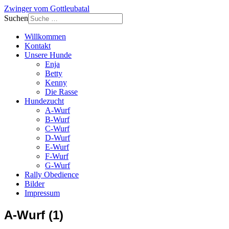
Zwinger vom Gottleubatal
Suchen
Willkommen
Kontakt
Unsere Hunde
Enja
Betty
Kenny
Die Rasse
Hundezucht
A-Wurf
B-Wurf
C-Wurf
D-Wurf
E-Wurf
F-Wurf
G-Wurf
Rally Obedience
Bilder
Impressum
A-Wurf (1)