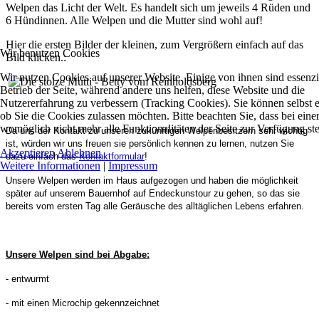
Welpen das Licht der Welt. Es handelt sich um jeweils 4 Rüden und
6 Hündinnen. Alle Welpen und die Mutter sind wohl auf!
Hier die ersten Bilder der kleinen, zum Vergrößern einfach auf das
Wir benutzen Cookies
Bild klicken.:
Wir nutzen Cookies auf unserer Website. Einige von ihnen sind essenzie
Betrieb der Seite, während andere uns helfen, diese Website und die
Nutzererfahrung zu verbessern (Tracking Cookies). Sie können selbst 
ob Sie die Cookies zulassen möchten. Bitte beachten Sie, dass bei ein
womöglich nicht mehr alle Funktionalitäten der Seite zur Verfügung st
Da uns der Kontakt zu unseren zukünftigen Welpenbesitzern sehr wichtig
ist, würden wir uns freuen sie persönlich kennen zu lernen, nutzen Sie
Akzeptieren
Ablehnen
dazu einfach das
Kontaktformular
!
Weitere Informationen
|
Impressum
Unsere Welpen werden im Haus aufgezogen und haben die möglichkeit
später auf unserem Bauernhof auf Endeckunstour zu gehen, so das sie
bereits vom ersten Tag alle Geräusche des alltäglichen Lebens erfahren.
Unsere Welpen sind bei Abgabe:
- entwurmt
- mit einen Microchip gekennzeichnet