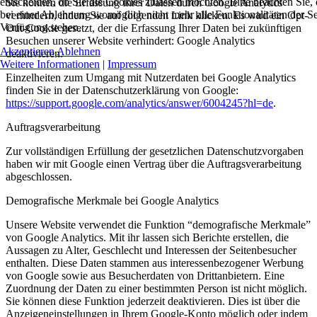
entscheiden, ob Sie die Cookies zulassen möchten. Bitte beachten Sie, 
Sie können die Erfassung Ihrer Daten durch Google Analytics
bei einer Ablehnung womöglich nicht mehr alle Funktionalitäten der Se
verhindern, indem Sie auf folgenden Link klicken. Es wird ein Opt-
Verfügung stehen.
Out-Cookie gesetzt, der die Erfassung Ihrer Daten bei zukünftigen
Besuchen unserer Website verhindert: Google Analytics
Akzeptieren
Ablehnen
deaktivieren.
Weitere Informationen
|
Impressum
Einzelheiten zum Umgang mit Nutzerdaten bei Google Analytics
finden Sie in der Datenschutzerklärung von Google:
https://support.google.com/analytics/answer/6004245?hl=de
.
Auftragsverarbeitung
Zur vollständigen Erfüllung der gesetzlichen Datenschutzvorgaben
haben wir mit Google einen Vertrag über die Auftragsverarbeitung
abgeschlossen.
Demografische Merkmale bei Google Analytics
Unsere Website verwendet die Funktion “demografische Merkmale”
von Google Analytics. Mit ihr lassen sich Berichte erstellen, die
Aussagen zu Alter, Geschlecht und Interessen der Seitenbesucher
enthalten. Diese Daten stammen aus interessenbezogener Werbung
von Google sowie aus Besucherdaten von Drittanbietern. Eine
Zuordnung der Daten zu einer bestimmten Person ist nicht möglich.
Sie können diese Funktion jederzeit deaktivieren. Dies ist über die
Anzeigeneinstellungen in Ihrem Google-Konto möglich oder indem