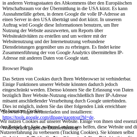
in anderen Vertragsstaaten des Abkommens über den Europäischen
Wirtschaftsraum vor der Übermittlung in die USA kürzt. Es kann
Ausnahmefälle geben, in denen Google die volle IP-Adresse an
einen Server in den USA überträgt und dort kürzt. In unserem
Auftrag wird Google diese Informationen benutzen, um Ihre
Nutzung der Website auszuwerten, um Reports über
Websiteaktivitäten zu erstellen und um weitere mit der
Websitenutzung und der Internetnutzung verbundene
Dienstleistungen gegenüber uns zu erbringen. Es findet keine
Zusammenführung der von Google Analytics übermittelten IP-
Adresse mit anderen Daten von Google statt.
Browser Plugin
Das Setzen von Cookies durch Ihren Webbrowser ist verhinderbar.
Einige Funktionen unserer Website könnten dadurch jedoch
eingeschränkt werden. Ebenso können Sie die Erfassung von Daten
bezüglich Ihrer Website-Nutzung einschließlich Ihrer IP-Adresse
mitsamt anschließender Verarbeitung durch Google unterbinden.
Dies ist möglich, indem Sie das über folgenden Link erreichbare
Wir benutzen Cookies
Browser-Plugin herunterladen und installieren:
https://tools.google.com/dlpage/gaoptout?hl=de
.
Wir nutzen Cookies auf unserer Website. Einige von ihnen sind essenzie
den Betrieb der Seite, während andere uns helfen, diese Website und d
Widerspruch gegen die Datenerfassung
Nutzererfahrung zu verbessern (Tracking Cookies). Sie können selbst