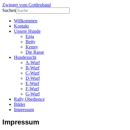
Zwinger vom Gottleubatal
Suchen
Willkommen
Kontakt
Unsere Hunde
Enja
Betty
Kenny
Die Rasse
Hundezucht
A-Wurf
B-Wurf
C-Wurf
D-Wurf
E-Wurf
F-Wurf
G-Wurf
Rally Obedience
Bilder
Impressum
Impressum