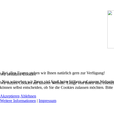
Bei allen Fragen stehen wir Ihnen natürlich gern zur Verfügung!
Wir benutzen Cookies
Nun wünschen wir Ihnen viel Spaß beim Stöbern auf unsere Webseite
Wir nutzen Cookies auf unserer Website. Einige von ihnen sind essenzi
können selbst entscheiden, ob Sie die Cookies zulassen möchten. Bitte
Akzeptieren
Ablehnen
Weitere Informationen
|
Impressum