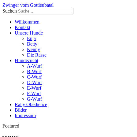
Zwinger vom Gottleubatal
Suchen
Willkommen
Kontakt
Unsere Hunde
Enja
Betty
Kenny
Die Rasse
Hundezucht
A-Wurf
B-Wurf
C-Wurf
D-Wurf
E-Wurf
F-Wurf
G-Wurf
Rally Obedience
Bilder
Impressum
Featured