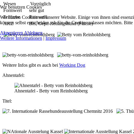
Wesen
Vorzüglich
Wir benutzen Cookies
Formwert
sehr gut
Fellfarbe
Reinweiß
Wir nutzen Cookies auf unserer Website. Einige von ihnen sind essenzi
können selbst entscheiden, ob Sie die Cookies zulassen möchten. Bitte
AKZ
BH, Gepr. Rettungshund (Fläche)
Akzeptieren
Ablehnen
Weitere Informationen
|
Impressum
Weitere Infos gibt es auch bei
Working Dog
Ahnentafel:
Ahnentafel
- Betty vom Reinholdsberg
Titel: