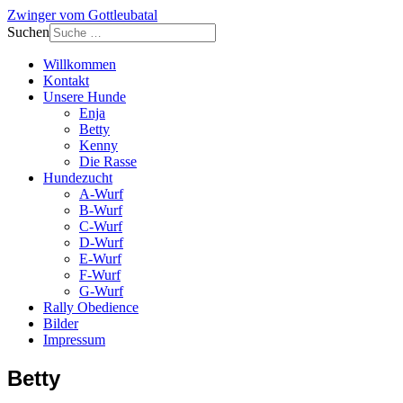
Zwinger vom Gottleubatal
Suchen
Willkommen
Kontakt
Unsere Hunde
Enja
Betty
Kenny
Die Rasse
Hundezucht
A-Wurf
B-Wurf
C-Wurf
D-Wurf
E-Wurf
F-Wurf
G-Wurf
Rally Obedience
Bilder
Impressum
Betty