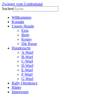
Zwinger vom Gottleubatal
Suchen
Willkommen
Kontakt
Unsere Hunde
Enja
Betty
Kenny
Die Rasse
Hundezucht
A-Wurf
B-Wurf
C-Wurf
D-Wurf
E-Wurf
F-Wurf
G-Wurf
Rally Obedience
Bilder
Impressum