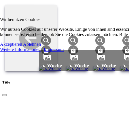
Wir benutzen Cookies
Wir nutzen Cookies auf unserer Website. Einige von ihnen sind essenzi
können selbst entscheiden, ob Sie die Cookies zulassen möchten. Bitte
Akzeptieren
Ablehnen
Weitere Informationen
|
Impressum
5. Woche
5. Woche
5. Woche
5
Title