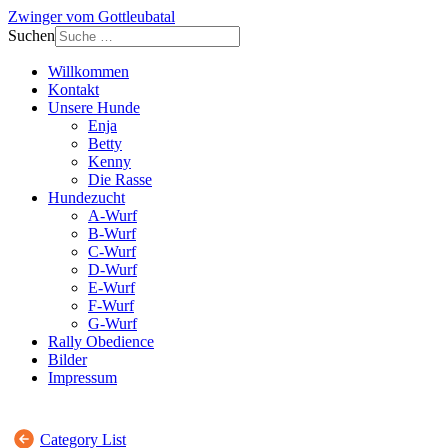
Zwinger vom Gottleubatal
Suchen
Willkommen
Kontakt
Unsere Hunde
Enja
Betty
Kenny
Die Rasse
Hundezucht
A-Wurf
B-Wurf
C-Wurf
D-Wurf
E-Wurf
F-Wurf
G-Wurf
Rally Obedience
Bilder
Impressum
Category List