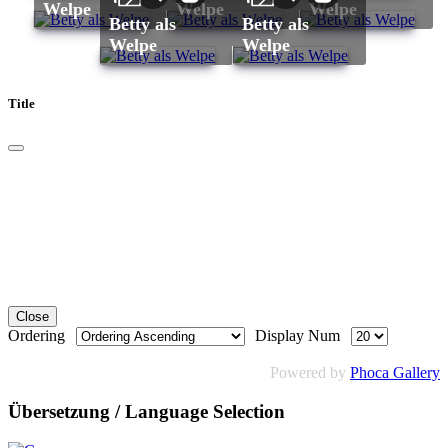
Welpe
Welpe
Welpe
Betty als
Betty als
Welpe
Welpe
Title
Close
Ordering
Display Num
Powered by
Phoca Gallery
Übersetzung / Language Selection