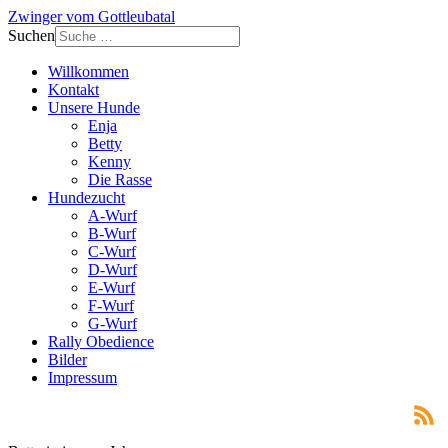
Zwinger vom Gottleubatal
Suchen
Willkommen
Kontakt
Unsere Hunde
Enja
Betty
Kenny
Die Rasse
Hundezucht
A-Wurf
B-Wurf
C-Wurf
D-Wurf
E-Wurf
F-Wurf
G-Wurf
Rally Obedience
Bilder
Impressum