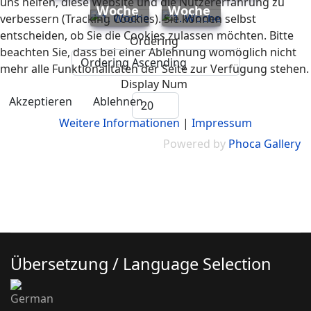
uns helfen, diese Website und die Nutzererfahrung zu
Woche
Woche
verbessern (Tracking Cookies). Sie können selbst
entscheiden, ob Sie die Cookies zulassen möchten. Bitte
Ordering
beachten Sie, dass bei einer Ablehnung womöglich nicht
mehr alle Funktionalitäten der Seite zur Verfügung stehen.
Display Num
Akzeptieren
Ablehnen
Weitere Informationen
|
Impressum
Powered by
Phoca Gallery
Übersetzung / Language Selection