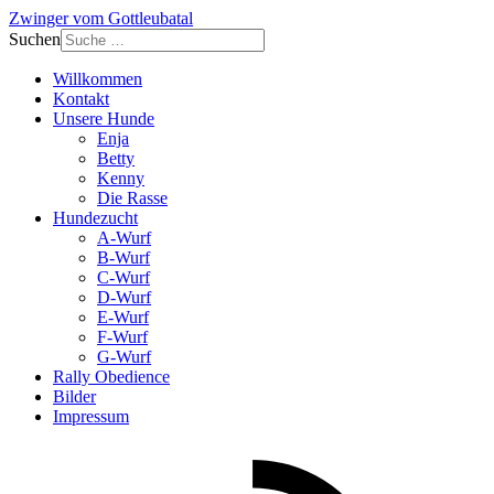
Zwinger vom Gottleubatal
Suchen
Willkommen
Kontakt
Unsere Hunde
Enja
Betty
Kenny
Die Rasse
Hundezucht
A-Wurf
B-Wurf
C-Wurf
D-Wurf
E-Wurf
F-Wurf
G-Wurf
Rally Obedience
Bilder
Impressum