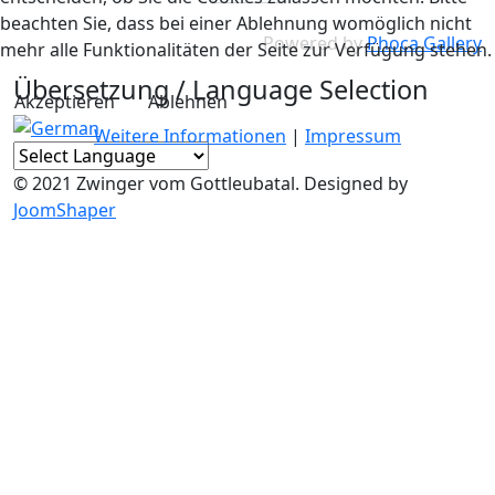
beachten Sie, dass bei einer Ablehnung womöglich nicht
Powered by
Phoca Gallery
mehr alle Funktionalitäten der Seite zur Verfügung stehen.
Übersetzung / Language Selection
Akzeptieren
Ablehnen
Weitere Informationen
|
Impressum
© 2021 Zwinger vom Gottleubatal. Designed by
JoomShaper