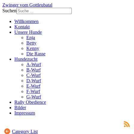
Zwinger vom Gottleubatal
Suchen
Willkommen
Kontakt
Unsere Hunde
Enja
Betty
Kenny
Die Rasse
Hundezucht
A-Wurf
B-Wurf
C-Wurf
D-Wurf
E-Wurf
F-Wurf
G-Wurf
Rally Obedience
Bilder
Impressum
Category List